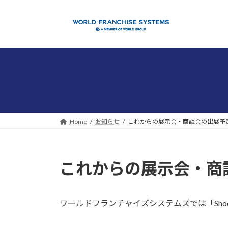
コ
ナ
ン
ビ
テ
ゲ
ン
ー
ツ
シ
へ
ョ
ス
ン
キ
に
ッ
移
プ
動
Home
お知らせ
これからの展示会・商談会の出展予
これからの展示会・商
ワールドフランチャイズシステムズでは「Sho