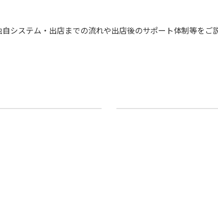
独自システム・出店までの流れや出店後のサポート体制等をご
。
舗運営を合理化します
物件開発（提案）には自
2019年10月18日