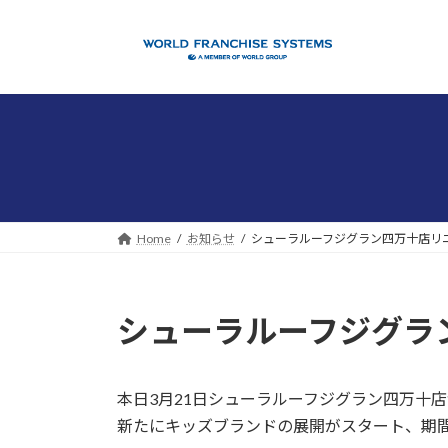
コ
ナ
ン
ビ
テ
ゲ
ン
ー
ツ
シ
へ
ョ
ス
ン
キ
に
ッ
移
プ
動
Home
お知らせ
シューラルーフジグラン四万十店リ
シューラルーフジグラ
本日3月21日シューラルーフジグラン四万十
新たにキッズブランドの展開がスタート、期