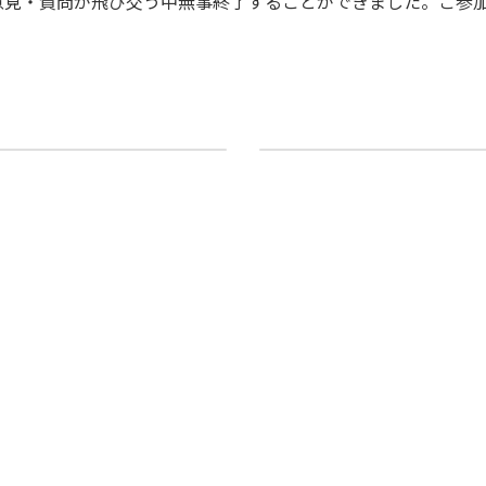
意見・質問が飛び交う中無事終了することができました。ご参
FAQ）
店長塾
2019年3月1日