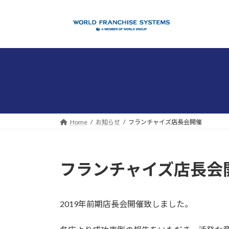
コ
ナ
ン
ビ
テ
ゲ
ン
ー
ツ
シ
へ
ョ
ス
ン
キ
に
ッ
移
プ
動
Home
お知らせ
フランチャイズ店長会開催
フランチャイズ店長会
2019年前期店長会開催致しました。