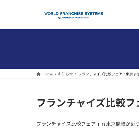
コ
ナ
ン
ビ
テ
ゲ
ン
ー
ツ
シ
へ
ョ
ス
ン
キ
に
ッ
移
プ
動
Home
お知らせ
フランチャイズ比較フェアin東京ま
フランチャイズ比較フ
フランチャイズ比較フェアｉｎ東京開催が近