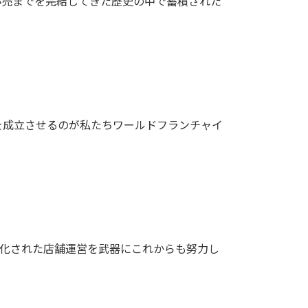
小売までを完結してきた歴史の中で蓄積された
を成立させるのが私たちワ
ールドフランチャイ
理化された店舗運営を武器にこれか
らも努力し