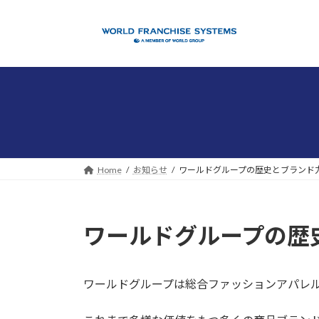
コ
ナ
ン
ビ
テ
ゲ
ン
ー
ツ
シ
へ
ョ
ス
ン
キ
に
ッ
移
プ
動
Home
お知らせ
ワールドグループの歴史とブランド
ワールドグループの歴
ワールドグループは総合ファッションアパレル企